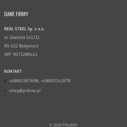
DANE FIRMY
REAL STEEL Sp. z o.o.
ul. Gdańska 141/11
85-022 Bydgoszcz
NIP: 9671288441
KONTAKT
+48662367698, +48600141878
sklep@prlbmx.pl
© 2018 PRLBMX