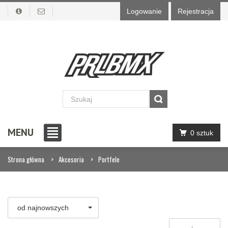
Logowanie
Rejestracja
MENU
0 sztuk
Strona główna
Akcesoria
Portfele
od najnowszych