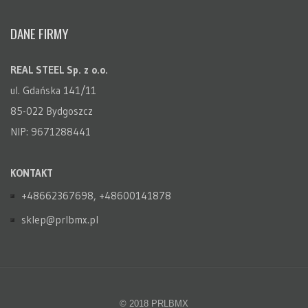
DANE FIRMY
REAL STEEL Sp. z o.o.
ul. Gdańska 141/11
85-022 Bydgoszcz
NIP: 9671288441
KONTAKT
+48662367698, +48600141878
sklep@prlbmx.pl
© 2018 PRLBMX