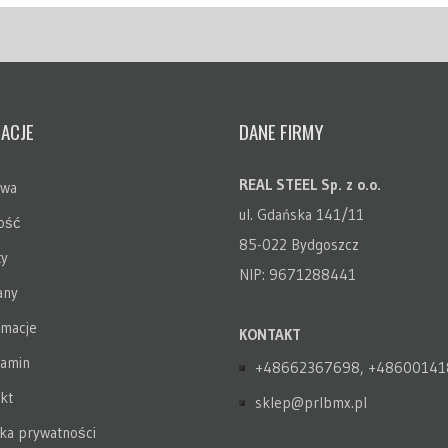
ACJE
DANE FIRMY
REAL STEEL Sp. z o.o.
awa
ul. Gdańska 141/11
ość
85-022 Bydgoszcz
y
NIP: 9671288441
any
macje
KONTAKT
amin
+48662367698, +48600141
kt
sklep@prlbmx.pl
yka prywatności