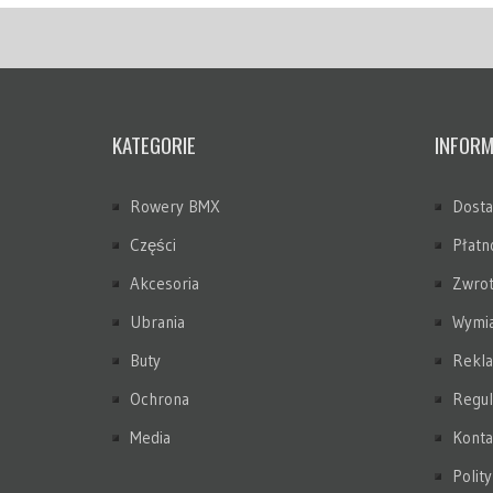
KATEGORIE
INFORM
Rowery BMX
Dost
Części
Płatn
Akcesoria
Zwrot
Ubrania
Wymi
Buty
Rekla
Ochrona
Regul
Media
Konta
Polit