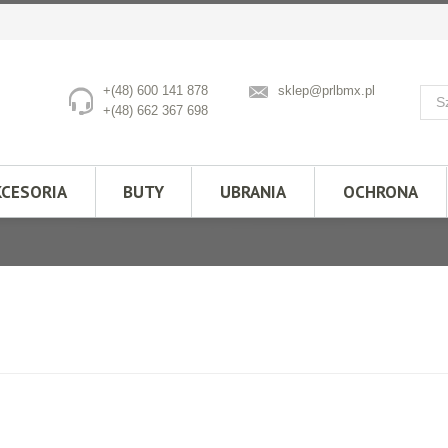
+(48) 600 141 878
sklep@prlbmx.pl
+(48) 662 367 698
KCESORIA
BUTY
UBRANIA
OCHRONA