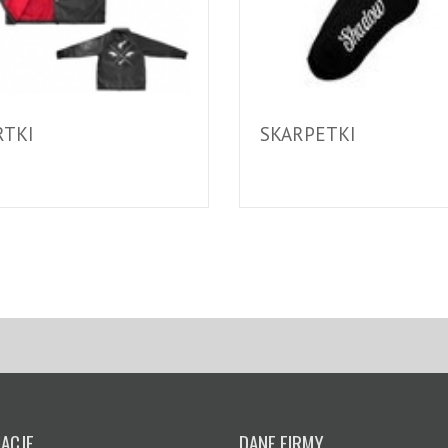
RTKI
SKARPETKI
ACJE
DANE FIRMY