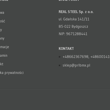
REAL STEEL Sp. z o.o.
awa
ul. Gdańska 141/11
ość
85-022 Bydgoszcz
y
NIP: 9671288441
any
macje
KONTAKT
amin
+48662367698, +48600141
kt
sklep@prlbmx.pl
yka prywatności