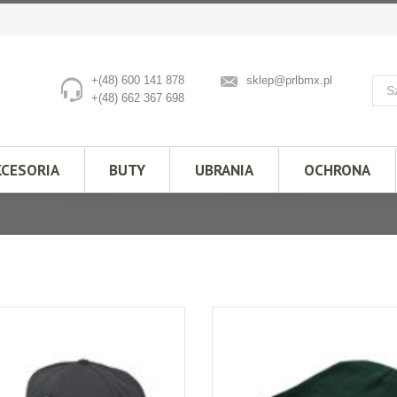
+(48) 600 141 878
sklep@prlbmx.pl
+(48) 662 367 698
KCESORIA
BUTY
UBRANIA
OCHRONA