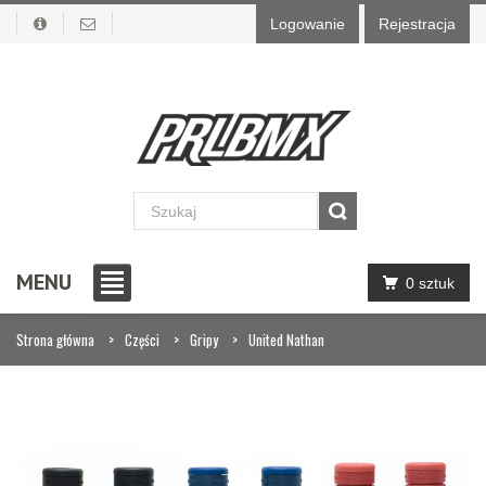
Logowanie
Rejestracja
MENU
0 sztuk
Strona główna
Części
Gripy
United Nathan