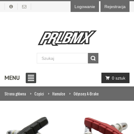
Logowanie
Rejestracja
MENU
0 sztuk
Strona główna
Części
Hamulce
Odyssey A-Brake