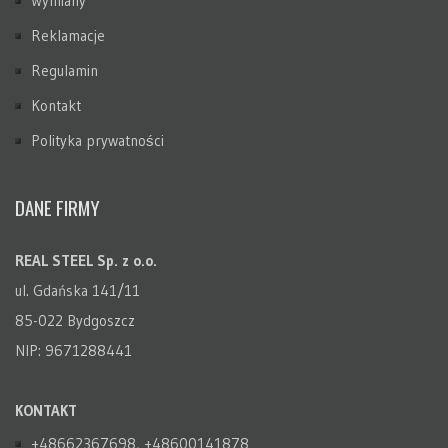
Wymiany
Reklamacje
Regulamin
Kontakt
Polityka prywatności
DANE FIRMY
REAL STEEL Sp. z o.o.
ul. Gdańska 141/11
85-022 Bydgoszcz
NIP: 9671288441
KONTAKT
+48662367698, +48600141878