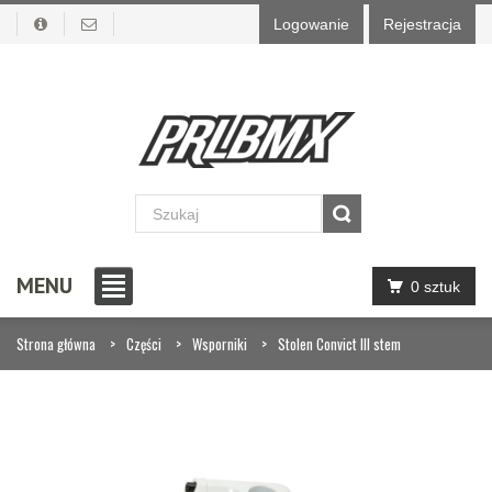
Logowanie
Rejestracja
MENU
0 sztuk
Strona główna
Części
Wsporniki
Stolen Convict III stem