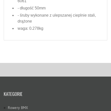
6061
- długość 50mm
- śruby wykonane z ulepszanej cieplnie stali,
drążone
waga: 0.278kg
KATEGORIE
Rowery BMX